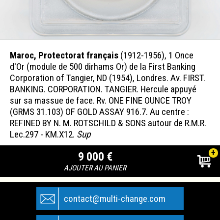
Maroc, Protectorat français
(1912-1956), 1 Once
d'Or (module de 500 dirhams Or) de la First Banking
Corporation of Tangier, ND (1954), Londres. Av. FIRST.
BANKING. CORPORATION. TANGIER. Hercule appuyé
sur sa massue de face. Rv. ONE FINE OUNCE TROY
(GRMS 31.103) OF GOLD ASSAY 916.7. Au centre :
REFINED BY N. M. ROTSCHILD & SONS autour de R.M.R.
Lec.297 - KM.X12.
Sup
+
9 000 €
AJOUTER AU PANIER
contact@multi-change.com