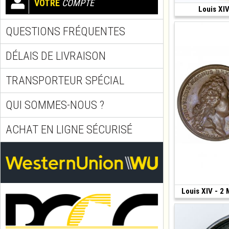
VOTRE
COMPTE
Louis XIV
(1673 • 40.19 g •
QUESTIONS FRÉQUENTES
DÉLAIS DE LIVRAISON
TRANSPORTEUR SPÉCIAL
QUI SOMMES-NOUS ?
ACHAT EN LIGNE SÉCURISÉ
Louis XIV - 2
(1686 • Paris)