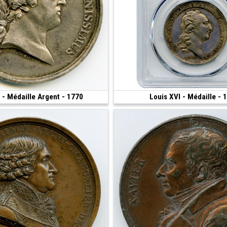
 - Médaille Argent - 1770
300 €
Louis XVI - Médaille - 
.33 g • 38 mm)
(1793)