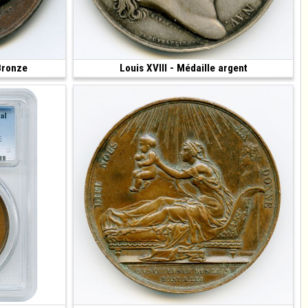
 Bronze
30 €
Louis XVIII - Médaille argent
500 €
(35.18 g • 41 mm)