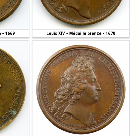
e - 1669
200 €
Louis XIV - Médaille bronze - 1670
200 €
(1670 • 33.30 g • 41 mm)