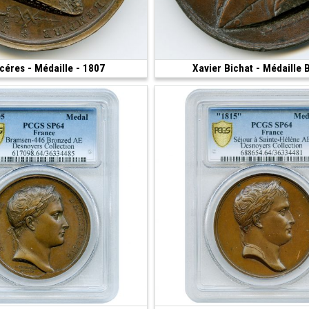
éres - Médaille - 1807
530 €
Xavier Bichat - Médaille
 41.74 mm)
(59.85 g • 51 mm)