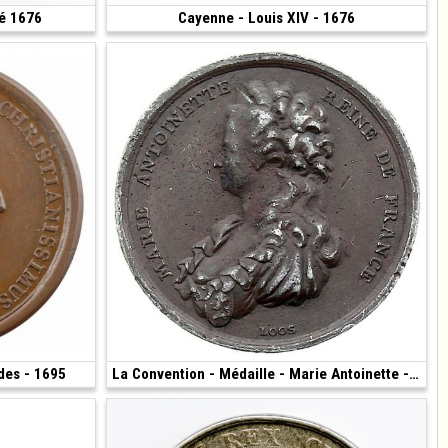
dé 1676
200 €
Cayenne - Louis XIV - 1676
540 €
(1676 • Paris • 33.39 g • 41.2 mm)
des - 1695
560 €
150 €
La Convention - Médaille - Marie Antoinette - 1793
(1793 • 7.54 g • 30 mm)