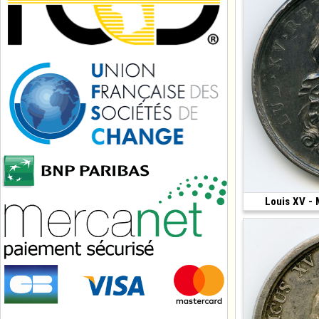
Louis XV - 
(1764 • 29.50 g •