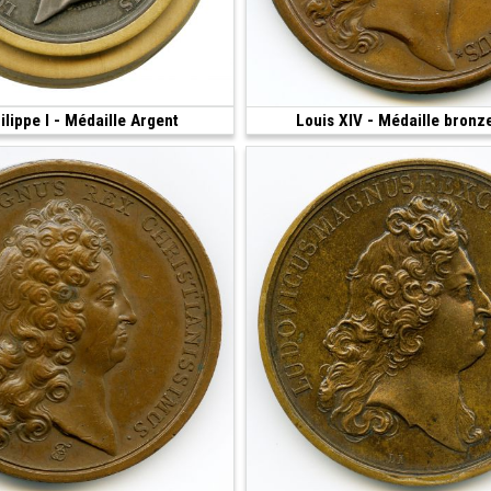
ilippe I - Médaille Argent
200 €
Louis XIV - Médaille bronz
 51 mm)
(1669 • 38.68 g • 40 mm)