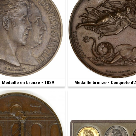
- Médaille en bronze - 1829
120 €
Médaille bronze - Conquête d'
 51 mm)
(1830 • 24.85 g • 40 mm)