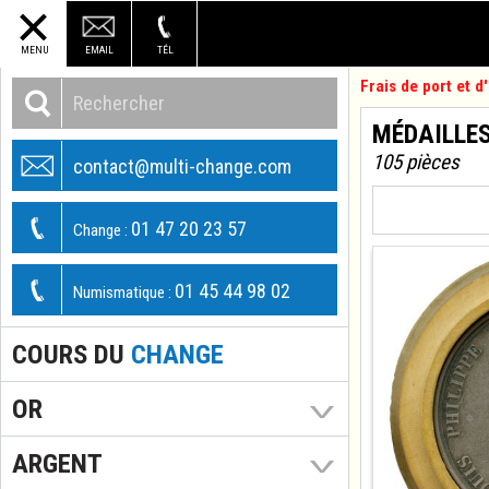
MENU
EMAIL
TÉL
Frais de port et 
MÉDAILLE
105 pièces
contact@multi-change.com
01 47 20 23 57
Change :
01 45 44 98 02
Numismatique :
COURS DU
CHANGE
OR
ARGENT