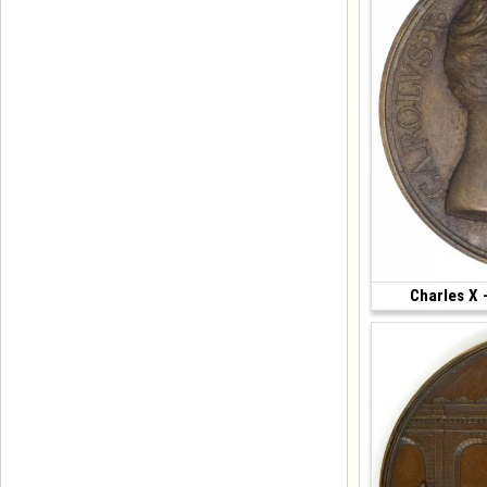
Charles X 
(1829 • 55.16 g •