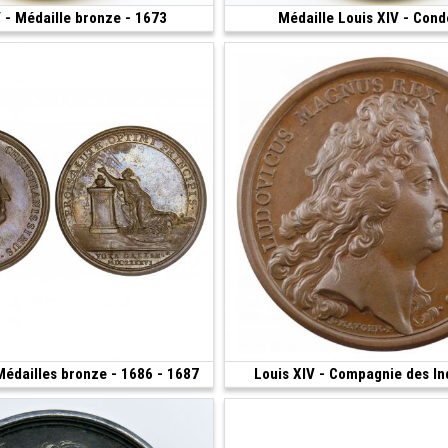
 - Médaille bronze - 1673
200 €
Médaille Louis XIV - Con
 41 mm)
(1676 • 29.22 g • 41 mm)
 Médailles bronze - 1686 - 1687
280 €
Louis XIV - Compagnie des In
(1695 • Paris • 33.52 g • 41.20 mm)