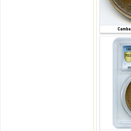
Cambac
(1807 • 37.84 g •