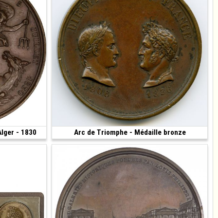
Alger - 1830
150 €
Arc de Triomphe - Médaille bronze
200 €
(1836 • 53.26 g • 52.39 mm)