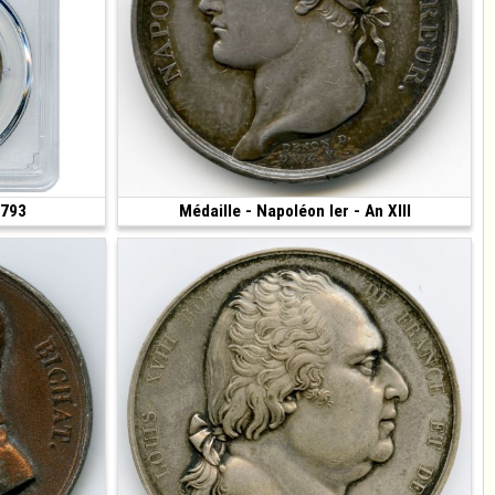
1793
300 €
Médaille - Napoléon Ier - An XIII
120 €
(1804 • 8.53 g • 26 mm)