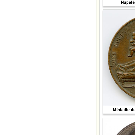
Napoléo
(1805 • 40 mm)
Médaille de
(1820 • 33.11 g •