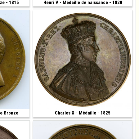
nze - 1815
500 €
Henri V - Médaille de naissance - 1820
40 €
(1820 • 27.78 g • 38 mm)
le Bronze
480 €
Charles X - Médaille - 1825
150 €
(1825 • 57.66 g • 51 mm)