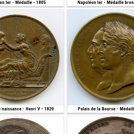
n Ier - Médaille - 1805
550 €
Napoléon Ier - Médaille bro
(1815 • 40 mm)
 naissance - Henri V - 1820
55 €
Palais de la Bourse - Médail
 38 mm)
(1825 • 128.00 g • 68.29 mm)