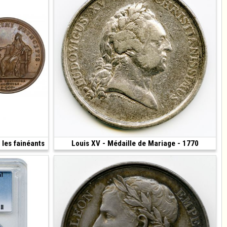
 les fainéants
180 €
Louis XV - Médaille de Mariage - 1770
90 €
(1770 • 21.90 g • 37 mm)