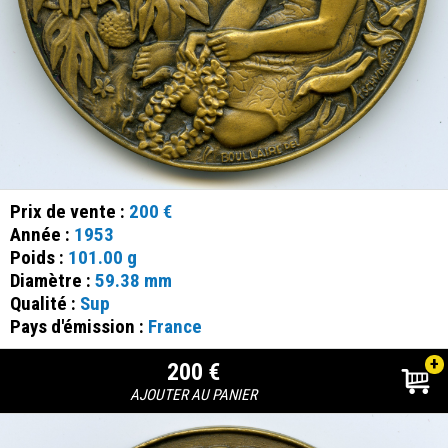
Prix de vente :
200 €
Année :
1953
Poids :
101.00 g
Diamètre :
59.38 mm
Qualité :
Sup
Pays d'émission :
France
+
200 €
AJOUTER AU PANIER