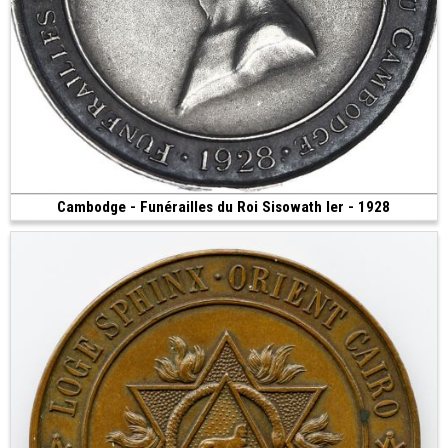
Cambodge - Funérailles du Roi Sisowath Ier - 1928
300 €
(1928 • Paris • 5.68 g • 23 mm)