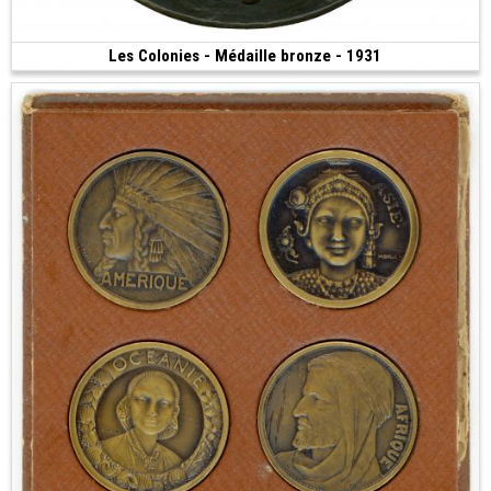
Les Colonies - Médaille bronze - 1931
900 €
(1931 • Paris • 356.08 g • 102.71 mm)