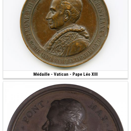
Médaille - Vatican - Pape Léo XIII
90 €
(1902 • 47.92 g • 46 mm)