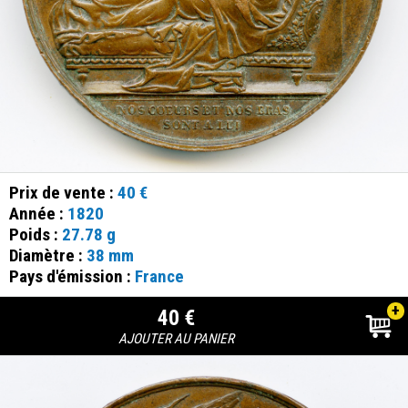
Prix de vente :
40 €
Année :
1820
Poids :
27.78 g
Diamètre :
38 mm
Pays d'émission :
France
+
40 €
AJOUTER AU PANIER