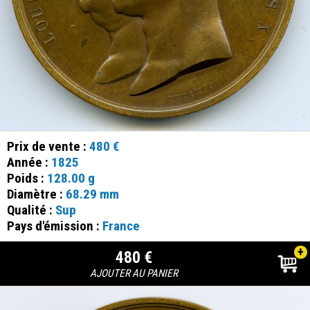
Prix de vente :
480 €
Année :
1825
Poids :
128.00 g
Diamètre :
68.29 mm
Qualité :
Sup
Pays d'émission :
France
+
480 €
AJOUTER AU PANIER