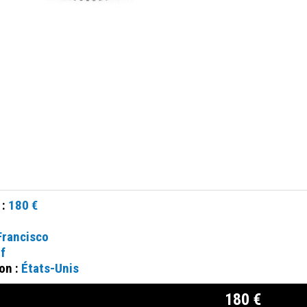
 :
180 €
Francisco
f
on :
États-Unis
180 €