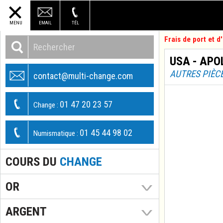
MENU
EMAIL
TÉL
Frais de port et 
USA - APOL
AUTRES PIÈC
contact@multi-change.com
01 47 20 23 57
Change :
01 45 44 98 02
Numismatique :
COURS DU
CHANGE
OR
ARGENT