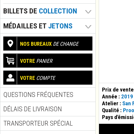
BILLETS DE
COLLECTION
MÉDAILLES ET
JETONS
NOS BUREAUX
DE CHANGE
VOTRE
PANIER
VOTRE
COMPTE
Prix de vente
QUESTIONS FRÉQUENTES
Année :
2019
Atelier :
San 
DÉLAIS DE LIVRAISON
Qualité :
Proo
Pays d'émissi
TRANSPORTEUR SPÉCIAL