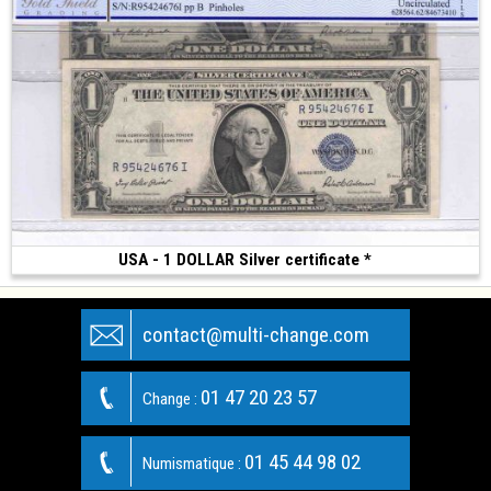
USA - 1 DOLLAR Silver certificate *
260 €
(1935)
contact@multi-change.com
01 47 20 23 57
Change :
01 45 44 98 02
Numismatique :