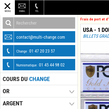
MENU
EMAIL
TÉL
Frais de port et 
USA - 1 DO
BILLETS GRA
contact@multi-change.com
01 47 20 23 57
Change :
01 45 44 98 02
Numismatique :
COURS DU
CHANGE
OR
ARGENT