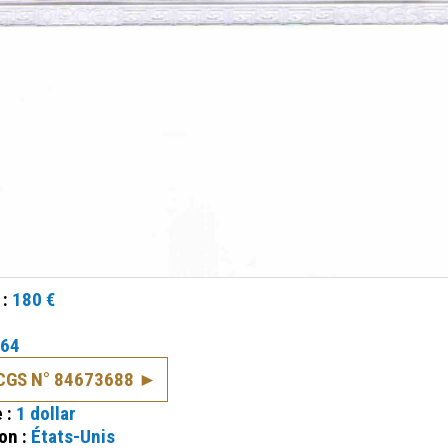
 :
180 €
64
PCGS N° 84673688
e :
1 dollar
on :
États-Unis