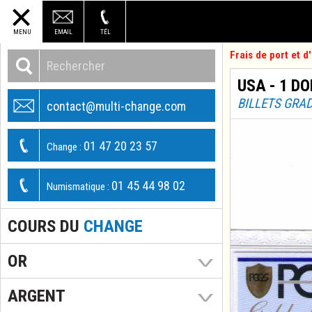
MENU
EMAIL
TÉL
Frais de port et 
USA - 1 DO
BILLETS GRA
contact@multi-change.com
01 47 20 23 57
Change :
01 45 44 98 02
Numismatique :
COURS DU
CHANGE
OR
ARGENT