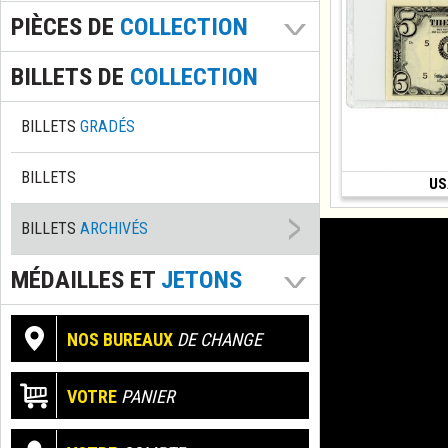
PIÈCES DE
COLLECTION
BILLETS DE
COLLECTION
BILLETS
GRADÉS
BILLETS
US
(1995)
BILLETS
ARCHIVÉS
MÉDAILLES ET
JETONS
NOS BUREAUX
DE CHANGE
VOTRE
PANIER