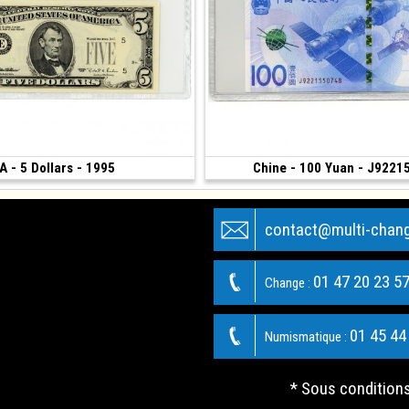
A - 5 Dollars - 1995
Vendu
Chine - 100 Yuan - J9221
(2015)
contact@multi-chan
01 47 20 23 5
Change :
01 45 44
Numismatique :
* Sous condition