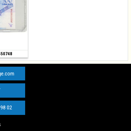
550748
Vendu
ge.com
7
 98 02
s