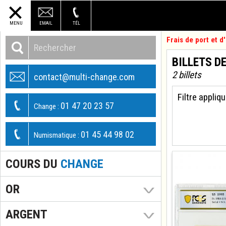
MENU
EMAIL
TÉL
Frais de port et 
BILLETS D
2 billets
contact@multi-change.com
Filtre appliqu
01 47 20 23 57
Change :
01 45 44 98 02
Numismatique :
COURS DU
CHANGE
OR
ARGENT