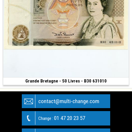
Grande Bretagne - 50 Livres - B30 631010
Vendu
(ND)
contact@multi-change.com
01 47 20 23 57
Change :