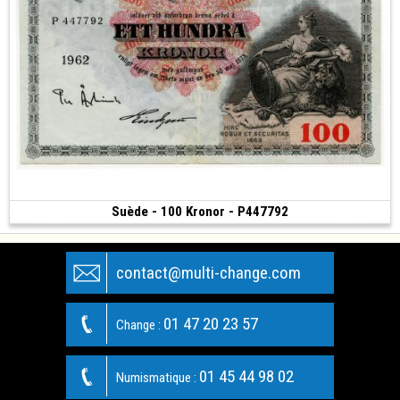
Suède - 100 Kronor - P447792
Vendu
(1962)
contact@multi-change.com
01 47 20 23 57
Change :
01 45 44 98 02
Numismatique :