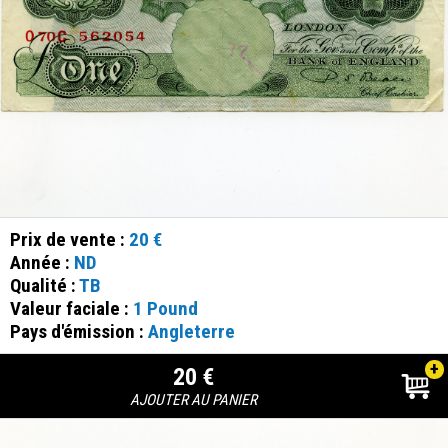
Prix de vente :
20 €
Année :
ND
Qualité :
TB
Valeur faciale :
1 Pound
Pays d'émission :
Angleterre
+
20 €
AJOUTER AU PANIER