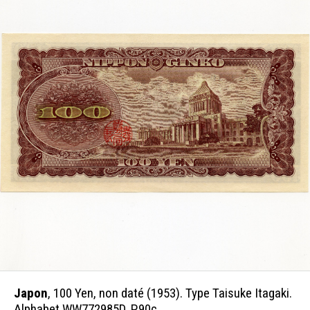
Japon
, 100 Yen, non daté (1953). Type Taisuke Itagaki.
Alphabet WW772985D. P.90c