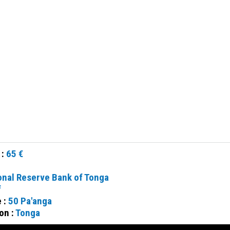
 :
65 €
onal Reserve Bank of Tonga
f
e :
50 Pa'anga
on :
Tonga