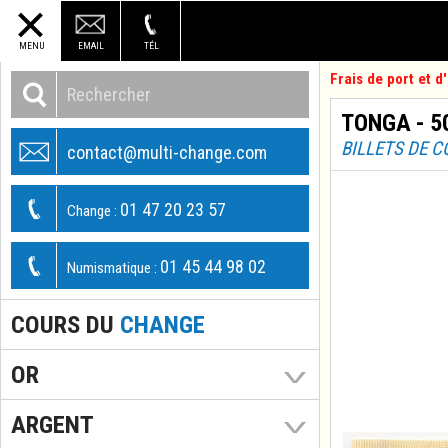
MENU
EMAIL
TÉL
Frais de port et 
TONGA - 5
BILLETS DE 
contact@multi-change.com
01 47 20 23 57
Change :
01 45 44 98 02
Numismatique :
COURS DU
CHANGE
OR
ARGENT