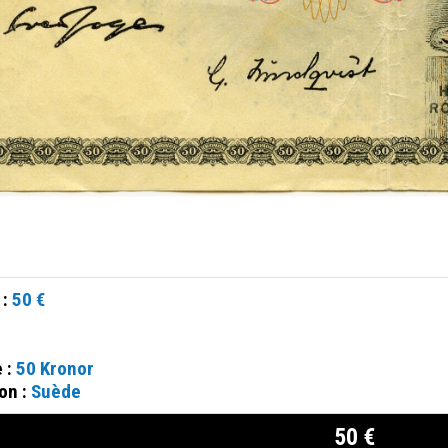
 :
50 €
e :
50 Kronor
on :
Suède
50 €