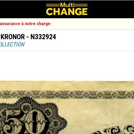
d'assurance à notre charge
0 KRONOR - N332924
COLLECTION