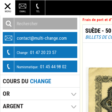
MENU
EMAIL
TÉL
Frais de port et 
SUÈDE - 5
BILLETS DE 
contact@multi-change.com
01 47 20 23 57
Change :
01 45 44 98 02
Numismatique :
COURS DU
CHANGE
OR
ARGENT