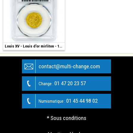
4 250 €
Louis XV - Louis d’or mirliton - 1724 K
contact@multi-change.com
01 47 20 23 57
Change :
01 45 44 98 02
Numismatique :
* Sous conditions