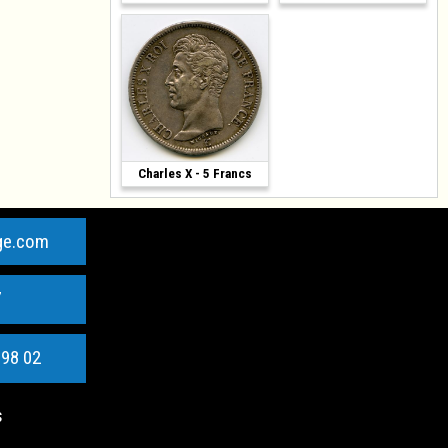
Charles X - 5 Francs
1 200 €
ge.com
7
 98 02
s