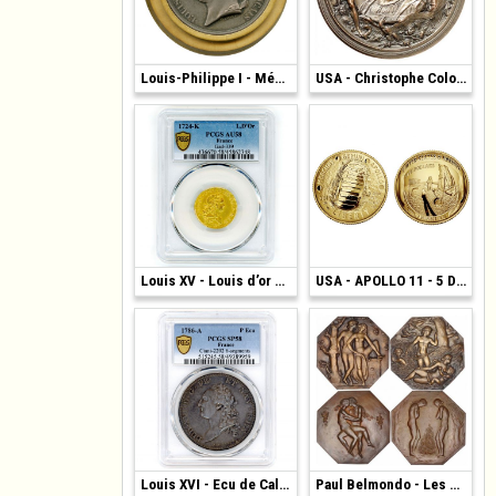
200 €
Louis-Philippe I - Médaille Argent
2 100 €
USA - Christophe Colomb - Bronze 1892
4 250 €
Louis XV - Louis d’or mirliton - 1724 K
1 600 €
USA - APOLLO 11 - 5 Dollars
4 000 €
Louis XVI - Ecu de Calonne - 1786 - Paris
2 400 €
Paul Belmondo - Les 4 Saisons