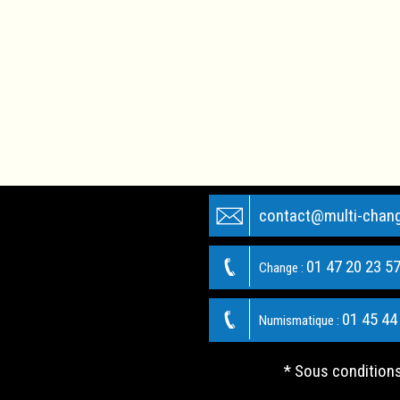
contact@multi-chan
01 47 20 23 5
Change :
01 45 44
Numismatique :
* Sous condition