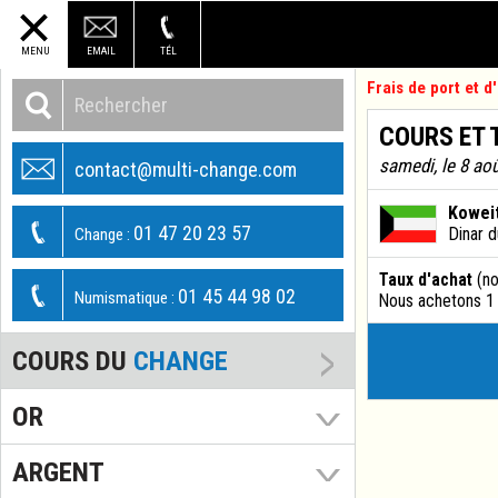
MENU
EMAIL
TÉL
Frais de port et 
COURS ET 
samedi, le 8 ao
contact@multi-change.com
Kowei
01 47 20 23 57
Dinar 
Change :
Taux d'achat
(no
01 45 44 98 02
Numismatique :
Nous achetons 1
COURS DU
CHANGE
OR
ARGENT