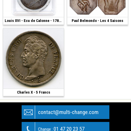
4 000 €
Louis XVI - Ecu de Calonne - 1786 - Paris
Paul Belmondo - Les 4 Saisons
2 400 €
Charles X - 5 Francs
1 200 €
contact@multi-change.com
01 47 20 23 57
Change :