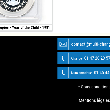
upies - Year of the Child - 1981
170 €
 39 mm)
contact@multi-chan
01 47 20 23 5
Change :
01 45 44
Numismatique :
* Sous condition
Mentions légales