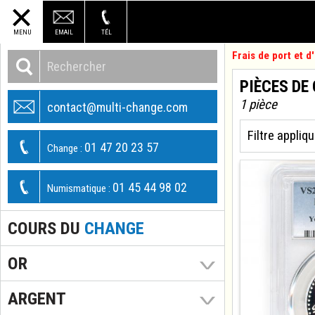
MENU
EMAIL
TÉL
Frais de port et 
PIÈCES DE
1 pièce
contact@multi-change.com
Filtre appliqu
01 47 20 23 57
Change :
01 45 44 98 02
Numismatique :
COURS DU
CHANGE
OR
ARGENT