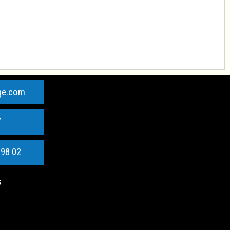
ge.com
7
 98 02
s