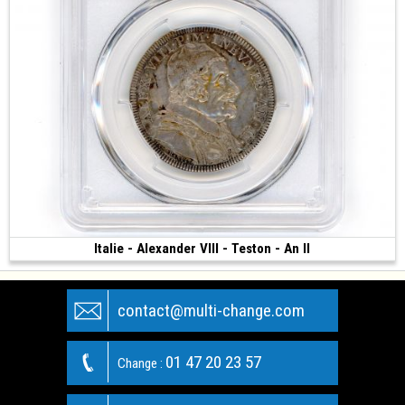
Italie - Alexander VIII - Teston - An II
1 000 €
(1690 • Rome • 9.60 g)
contact@multi-change.com
01 47 20 23 57
Change :