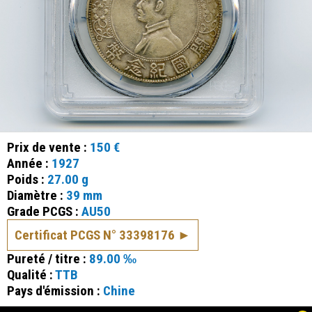
Prix de vente :
150 €
Année :
1927
Poids :
27.00 g
Diamètre :
39 mm
Grade PCGS :
AU50
Certificat PCGS N° 33398176
Pureté / titre :
89.00 ‰
Qualité :
TTB
Pays d'émission :
Chine