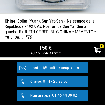
Chine
, Dollar (Yuan), Sun Yat-Sen - Naissance de la
République - 1927. Av. Portrait de Sun Yat Sen à
gauche. Rv. BIRTH OF REPUBLIC CHINA * MEMENTO *.
Y#.318a.1.
TTB
+
150 €
AJOUTER AU PANIER
contact@multi-change.com
01 47 20 23 57
Change :
01 45 44 98 02
Numismatique :