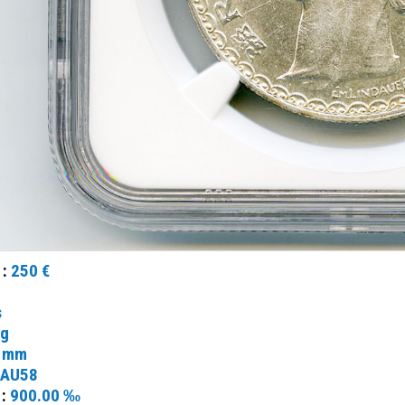
 :
250 €
s
 g
 mm
AU58
 :
900.00 ‰