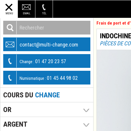
MENU
EMAIL
TÉL
Frais de port et 
INDOCHINE 
PIÈCES DE C
contact@multi-change.com
01 47 20 23 57
Change :
01 45 44 98 02
Numismatique :
COURS DU
CHANGE
OR
ARGENT