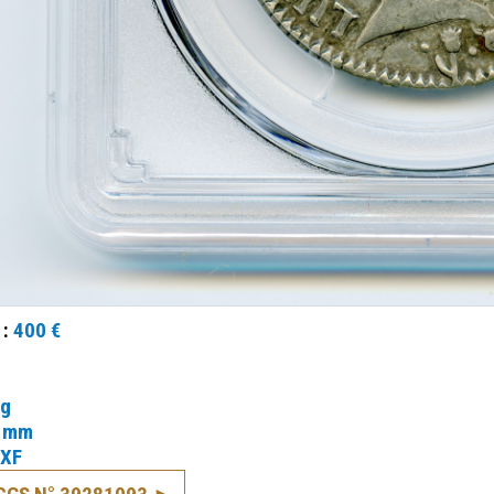
 :
400 €
 g
 mm
XF