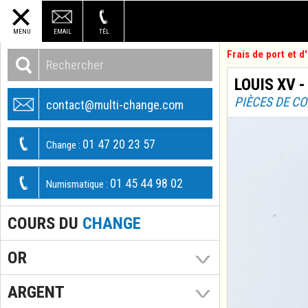
MENU
EMAIL
TÉL
Frais de port et 
LOUIS XV -
PIÈCES DE C
contact@multi-change.com
01 47 20 23 57
Change :
01 45 44 98 02
Numismatique :
COURS DU
CHANGE
OR
ARGENT