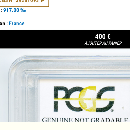
PCGS N° 39281093
 :
917.00 ‰
on :
France
400 €
AJOUTER AU PANIER