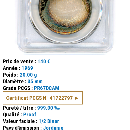
Prix de vente :
140 €
Année :
1969
Poids :
20.00 g
Diamètre :
35 mm
Grade PCGS :
PR67DCAM
Certificat PCGS N° 41722797
Pureté / titre :
999.00 ‰
Qualité :
Proof
Valeur faciale :
1/2 Dinar
Pays d'émission :
Jordanie