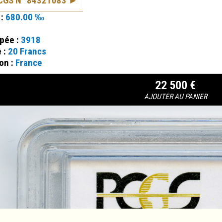
PCGS N° 84321083
 :
680.00 ‰
ppée :
3918
e :
20 Francs
on :
France
22 500 €
AJOUTER AU PANIER