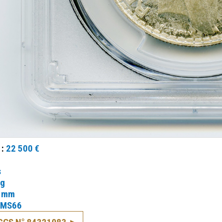
 :
22 500 €
s
 g
 mm
MS66