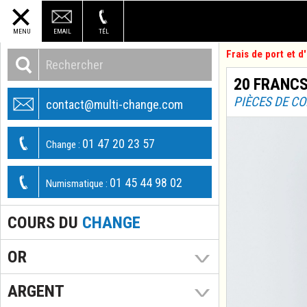
MENU
EMAIL
TÉL
Frais de port et 
20 FRANCS
PIÈCES DE C
contact@multi-change.com
01 47 20 23 57
Change :
01 45 44 98 02
Numismatique :
COURS DU
CHANGE
OR
ARGENT