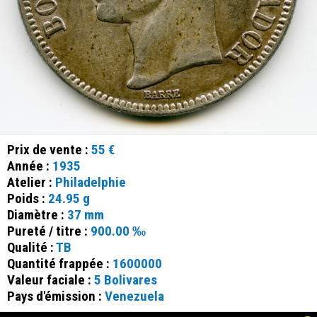
Prix de vente :
55 €
Année :
1935
Atelier :
Philadelphie
Poids :
24.95 g
Diamètre :
37 mm
Pureté / titre :
900.00 ‰
Qualité :
TB
Quantité frappée :
1600000
Valeur faciale :
5 Bolivares
Pays d'émission :
Venezuela