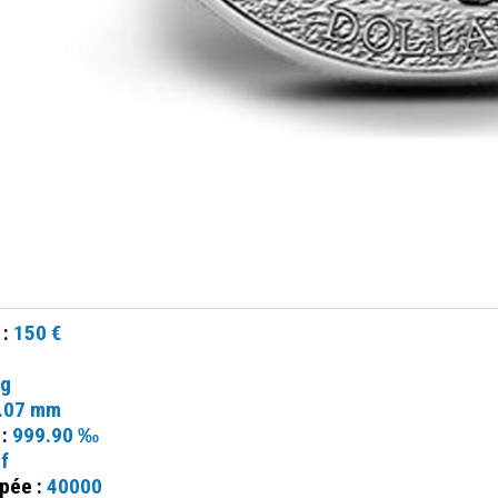
 :
150 €
 g
.07 mm
 :
999.90 ‰
f
ppée :
40000