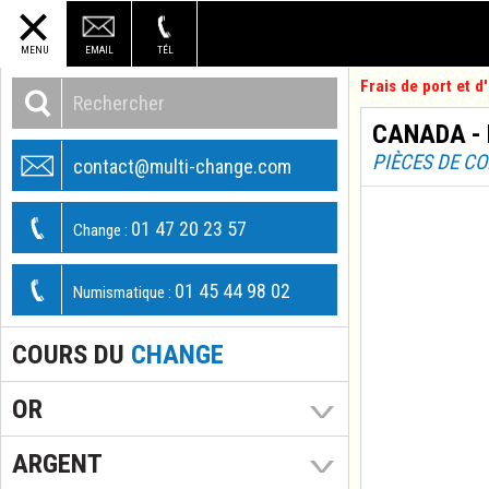
MENU
EMAIL
TÉL
Frais de port et 
CANADA -
PIÈCES DE C
contact@multi-change.com
01 47 20 23 57
Change :
01 45 44 98 02
Numismatique :
COURS DU
CHANGE
OR
ARGENT