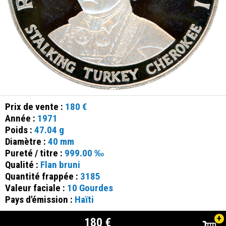
Prix de vente :
180 €
Année :
1971
Poids :
47.04 g
Diamètre :
40 mm
Pureté / titre :
999.00 ‰
Qualité :
Flan bruni
Quantité frappée :
3185
Valeur faciale :
10 Gourdes
Pays d'émission :
Haïti
+
180 €