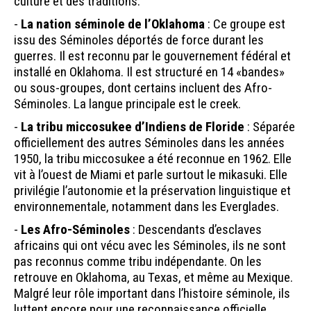
culture et des traditions.
-
La nation séminole de l’Oklahoma
: Ce groupe est
issu des Séminoles déportés de force durant les
guerres. Il est reconnu par le gouvernement fédéral et
installé en Oklahoma. Il est structuré en 14 «bandes»
ou sous-groupes, dont certains incluent des Afro-
Séminoles. La langue principale est le creek.
-
La tribu miccosukee d’Indiens de Floride
: Séparée
officiellement des autres Séminoles dans les années
1950, la tribu miccosukee a été reconnue en 1962. Elle
vit à l’ouest de Miami et parle surtout le mikasuki. Elle
privilégie l’autonomie et la préservation linguistique et
environnementale, notamment dans les Everglades.
-
Les Afro-Séminoles
: Descendants d’esclaves
africains qui ont vécu avec les Séminoles, ils ne sont
pas reconnus comme tribu indépendante. On les
retrouve en Oklahoma, au Texas, et même au Mexique.
Malgré leur rôle important dans l’histoire séminole, ils
luttent encore pour une reconnaissance officielle.