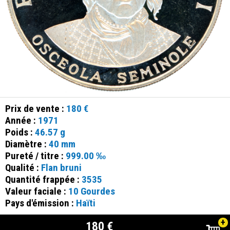
Prix de vente :
180 €
Année :
1971
Poids :
46.57 g
Diamètre :
40 mm
Pureté / titre :
999.00 ‰
Qualité :
Flan bruni
Quantité frappée :
3535
Valeur faciale :
10 Gourdes
Pays d'émission :
Haïti
+
180 €