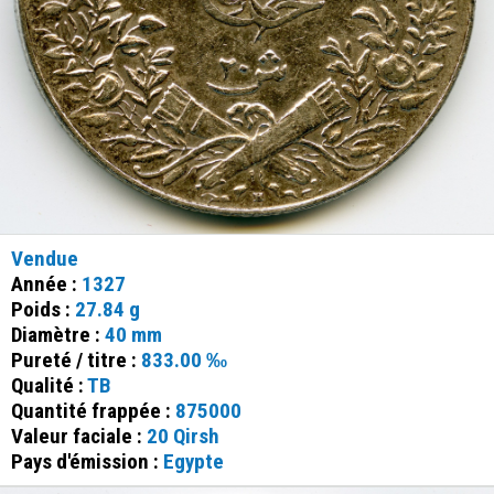
Vendue
Année :
1327
Poids :
27.84 g
Diamètre :
40 mm
Pureté / titre :
833.00 ‰
Qualité :
TB
Quantité frappée :
875000
Valeur faciale :
20 Qirsh
Pays d'émission :
Egypte