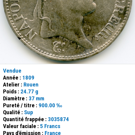
Vendue
Année :
1809
Atelier :
Rouen
Poids :
24.77 g
Diamètre :
37 mm
Pureté / titre :
900.00 ‰
Qualité :
Sup
Quantité frappée :
3035874
Valeur faciale :
5 Francs
Pays d'émission :
France