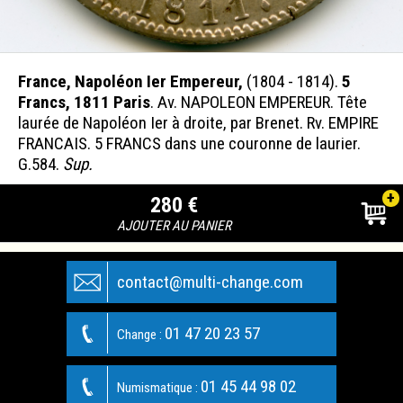
France, Napoléon Ier Empereur,
(1804 - 1814).
5
Francs, 1811 Paris
. Av. NAPOLEON EMPEREUR. Tête
laurée de Napoléon Ier à droite, par Brenet. Rv. EMPIRE
FRANCAIS. 5 FRANCS dans une couronne de laurier.
G.584.
Sup.
+
280 €
AJOUTER AU PANIER
contact@multi-change.com
01 47 20 23 57
Change :
01 45 44 98 02
Numismatique :