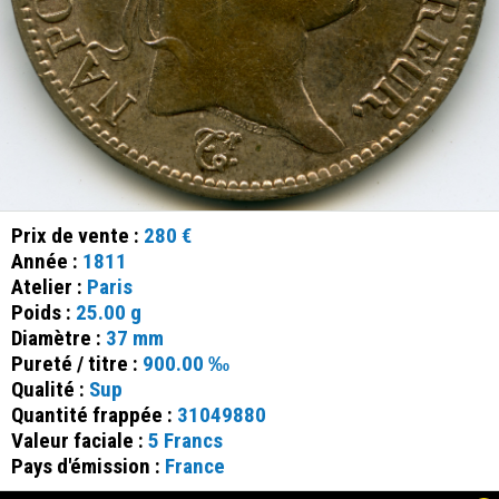
Prix de vente :
280 €
Année :
1811
Atelier :
Paris
Poids :
25.00 g
Diamètre :
37 mm
Pureté / titre :
900.00 ‰
Qualité :
Sup
Quantité frappée :
31049880
Valeur faciale :
5 Francs
Pays d'émission :
France