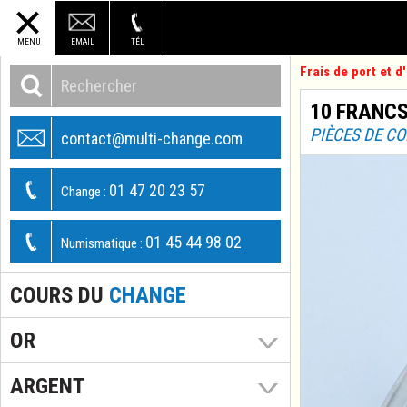
MENU
EMAIL
TÉL
Frais de port et 
10 FRANCS
PIÈCES DE C
contact@multi-change.com
01 47 20 23 57
Change :
01 45 44 98 02
Numismatique :
COURS DU
CHANGE
OR
ARGENT