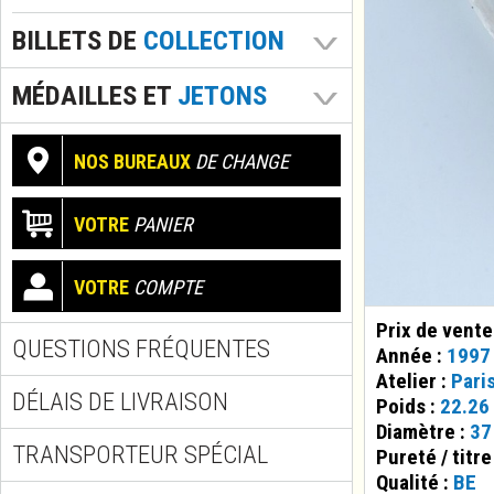
BILLETS DE
COLLECTION
MÉDAILLES ET
JETONS
NOS BUREAUX
DE CHANGE
VOTRE
PANIER
VOTRE
COMPTE
Prix de vente
QUESTIONS FRÉQUENTES
Année :
1997
Atelier :
Pari
DÉLAIS DE LIVRAISON
Poids :
22.26
Diamètre :
37
TRANSPORTEUR SPÉCIAL
Pureté / titre
Qualité :
BE