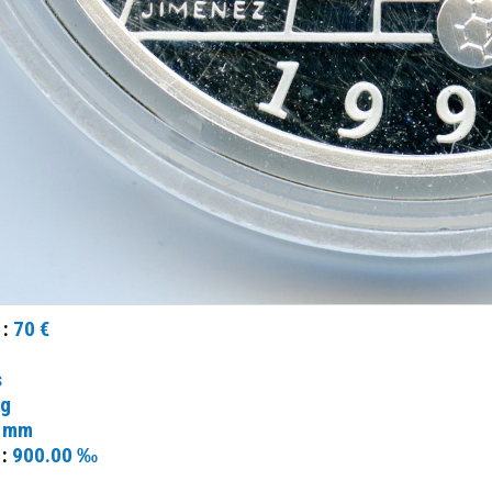
 :
70 €
s
 g
 mm
 :
900.00 ‰