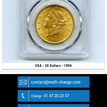
USA - 20 Dollars - 1894
Vendue
(1894 • Philadelphie • 33.43 g • 34 mm)
contact@multi-change.com
01 47 20 23 57
Change :