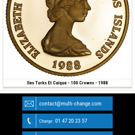
Iles Turks Et Caïque - 100 Crowns - 1988
Vendue
(1988 • 10.00 g • 25 mm)
contact@multi-change.com
01 47 20 23 57
Change :