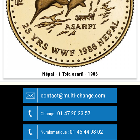
Népal - 1 Tola asarfi - 1986
Vendue
(1986 • 11.66 g • 28 mm)
contact@multi-change.com
01 47 20 23 57
Change :
01 45 44 98 02
Numismatique :