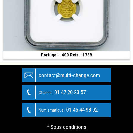
Portugal - 400 Reis - 1739
Vendue
(1739 • 1.07 g • 14 mm)
contact@multi-change.com
01 47 20 23 57
Change :
01 45 44 98 02
Numismatique :
* Sous conditions