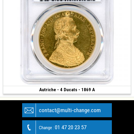
Autriche - 4 Ducats - 1869 A
2 500 €
(1869 • Vienne • 13.95 g • 39.5 mm)
contact@multi-change.com
01 47 20 23 57
Change :