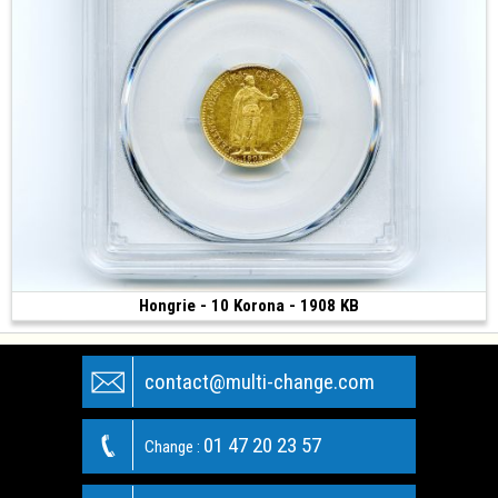
Hongrie - 10 Korona - 1908 KB
550 €
(1908 • Kremnitz • 3.38 g • 19 mm)
contact@multi-change.com
01 47 20 23 57
Change :