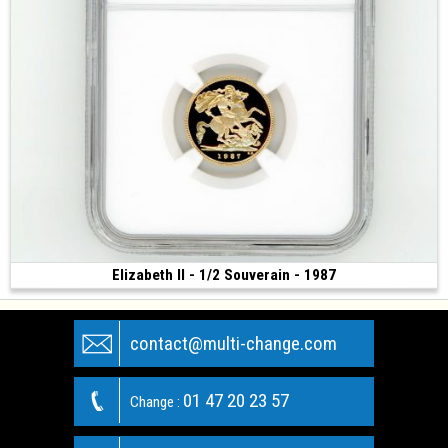
Elizabeth II - 1/2 Souverain - 1987
1 000 €
(1987 • Llantrisant - Pays de Galles • 3.99 g • 19.3 mm)
contact@multi-change.com
01 47 20 23 57
Change :