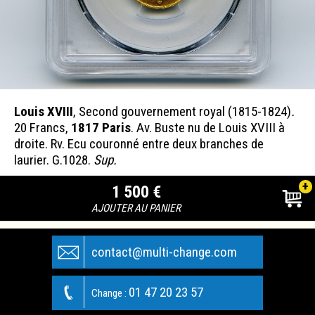
Louis XVIII
, Second gouvernement royal (1815-1824)
.
20 Francs,
1817 Paris
. Av. Buste nu de Louis XVIII à
droite. Rv. Ecu couronné entre deux branches de
laurier. G.1028.
Sup.
+
1 500 €
AJOUTER AU PANIER
contact@multi-change.com
01 47 20 23 57
Change :