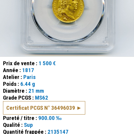
Prix de vente :
1 500 €
Année :
1817
Atelier :
Paris
Poids :
6.44 g
Diamètre :
21 mm
Grade PCGS :
MS62
Certificat PCGS N° 36496039
Pureté / titre :
900.00 ‰
Qualité :
Sup
Quantité frappée :
2135147