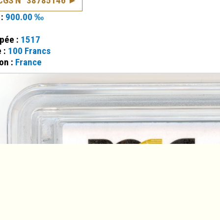
PCGS N° 38785146
 :
900.00 ‰
ppée :
1517
e :
100 Francs
on :
France