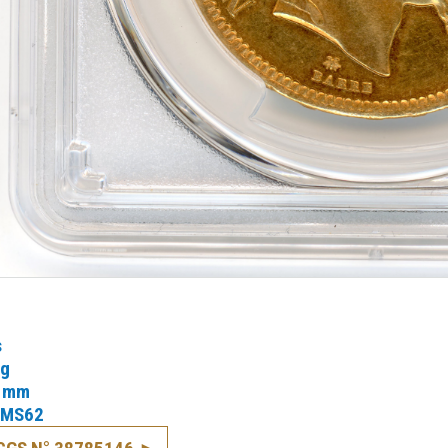
s
 g
 mm
MS62