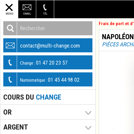
MENU
EMAIL
TÉL
Frais de port et 
NAPOLÉON I
PIÈCES ARCH
contact@multi-change.com
01 47 20 23 57
Change :
01 45 44 98 02
Numismatique :
COURS DU
CHANGE
OR
ARGENT