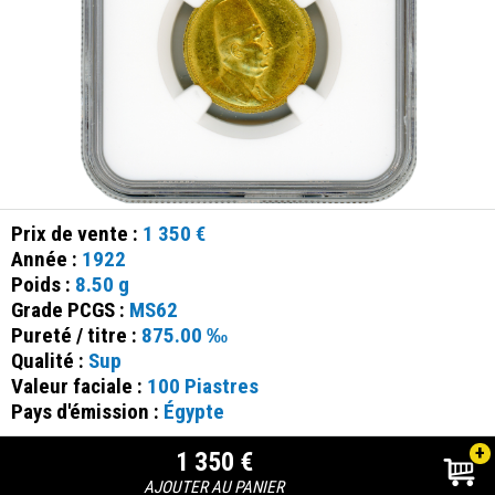
Prix de vente :
1 350 €
Année :
1922
Poids :
8.50 g
Grade PCGS :
MS62
Pureté / titre :
875.00 ‰
Qualité :
Sup
Valeur faciale :
100 Piastres
Pays d'émission :
Égypte
+
1 350 €
AJOUTER AU PANIER