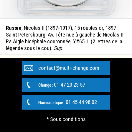
Russie
, Nicolas II (1897-1917), 15 roubles or, 1897
Saint Pétersbourg. Av. Tête nue à gauche de Nicolas II.
Rv. Aigle bicéphale couronnée. Y#65.1. (2 lettres de la
légende sous le cou).
Sup
contact@multi-change.com
01 47 20 23 57
Change :
01 45 44 98 02
Numismatique :
* Sous conditions