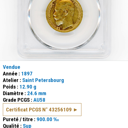
Vendue
Année :
1897
Atelier :
Saint Petersbourg
Poids :
12.90 g
Diamètre :
24.6 mm
Grade PCGS :
AU58
Certificat PCGS N° 43256109
Pureté / titre :
900.00 ‰
Qualité :
Sup