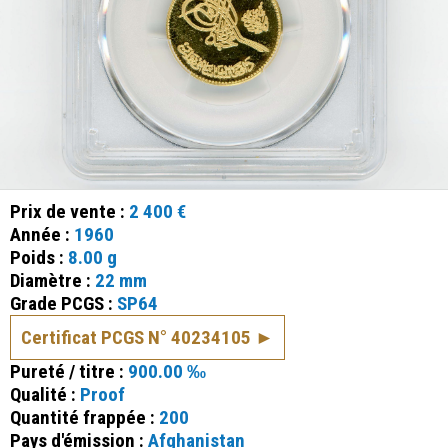
Prix de vente :
2 400 €
Année :
1960
Poids :
8.00 g
Diamètre :
22 mm
Grade PCGS :
SP64
Certificat PCGS N° 40234105
Pureté / titre :
900.00 ‰
Qualité :
Proof
Quantité frappée :
200
Pays d'émission :
Afghanistan