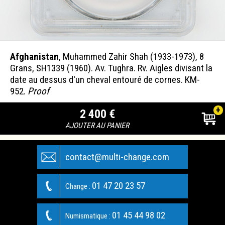
Afghanistan
, Muhammed Zahir Shah (1933-1973), 8
Grans, SH1339 (1960). Av. Tughra. Rv. Aigles divisant la
date au dessus d'un cheval entouré de cornes. KM-
952.
Proof
+
2 400 €
AJOUTER AU PANIER
contact@multi-change.com
01 47 20 23 57
Change :
01 45 44 98 02
Numismatique :