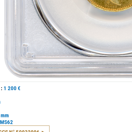
 :
1 200 €
s
 mm
MS62