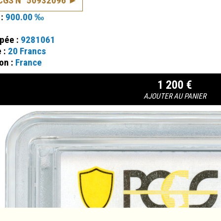
PCGS N° 50932096
 :
900.00 ‰
ppée :
9281061
e :
20 Francs
on :
France
1 200 €
AJOUTER AU PANIER