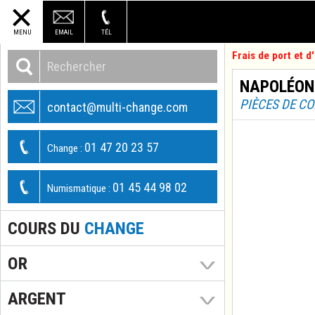
MENU
EMAIL
TÉL
Frais de port et 
NAPOLÉON I
PIÈCES DE C
contact@multi-change.com
01 47 20 23 57
Change :
01 45 44 98 02
Numismatique :
COURS DU
CHANGE
OR
ARGENT