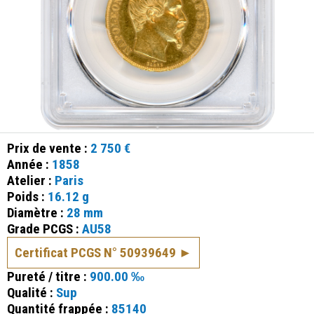
Prix de vente :
2 750 €
Année :
1858
Atelier :
Paris
Poids :
16.12 g
Diamètre :
28 mm
Grade PCGS :
AU58
Certificat PCGS N° 50939649
Pureté / titre :
900.00 ‰
Qualité :
Sup
Quantité frappée :
85140