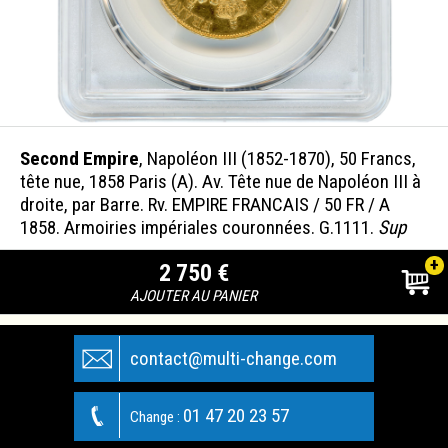
Second Empire
, Napoléon III (1852-1870), 50 Francs,
tête nue, 1858 Paris (A). Av. Tête nue de Napoléon III à
droite, par Barre. Rv. EMPIRE FRANCAIS / 50 FR / A
1858. Armoiries impériales couronnées. G.1111.
Sup
+
2 750 €
AJOUTER AU PANIER
contact@multi-change.com
01 47 20 23 57
Change :