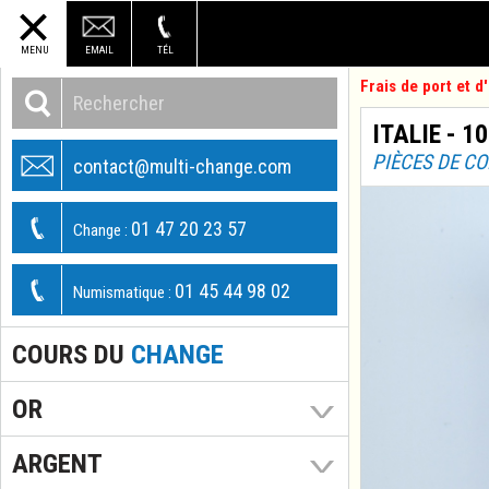
MENU
EMAIL
TÉL
Frais de port et 
ITALIE - 10
PIÈCES DE C
contact@multi-change.com
01 47 20 23 57
Change :
01 45 44 98 02
Numismatique :
COURS DU
CHANGE
OR
ARGENT