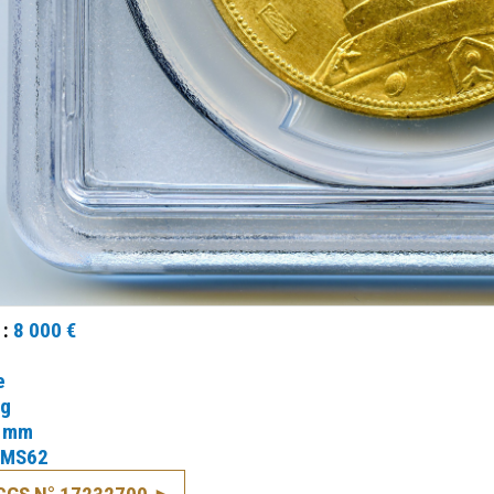
 :
8 000 €
e
 g
 mm
MS62