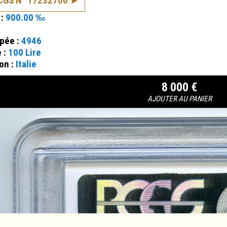
PCGS N° 17232700
 :
900.00 ‰
ppée :
4946
e :
100 Lire
on :
Italie
8 000 €
AJOUTER AU PANIER